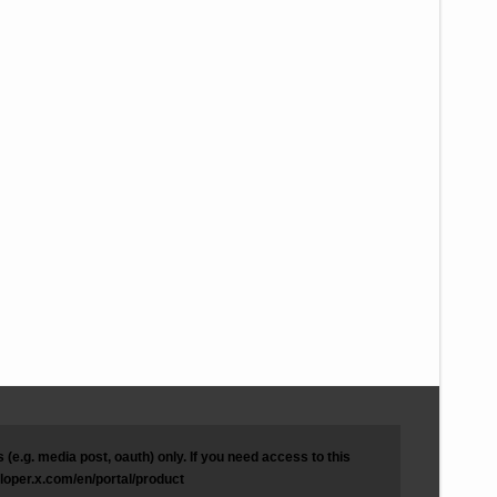
(e.g. media post, oauth) only. If you need access to this
eloper.x.com/en/portal/product