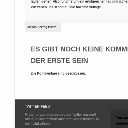
laufen gehen. Also rund herum ein erfolgreicher Tag und sic
Wir freuen uns schon auf die nächste Auflage.
Diesen Beitrag teilen:
ES GIBT NOCH KEINE KOMM
DER ERSTE SEIN
Die Kommentare sind geschlossen.
TWITTER-FEED
Finde heraus, was gerade auf Twitter passiert!
You cur
Aktuelle Nachrichten aus dem Verein findest Du
endpoin
bei #vflgladbeck: