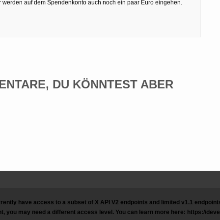
her werden auf dem Spendenkonto auch noch ein paar Euro eingehen.
ENTARE, DU KÖNNTEST ABER
rently have access to a subset of X API V2 endpoints and limited v1.1 endpoints 
t, you may need a different access level. You can learn more here: https://dev