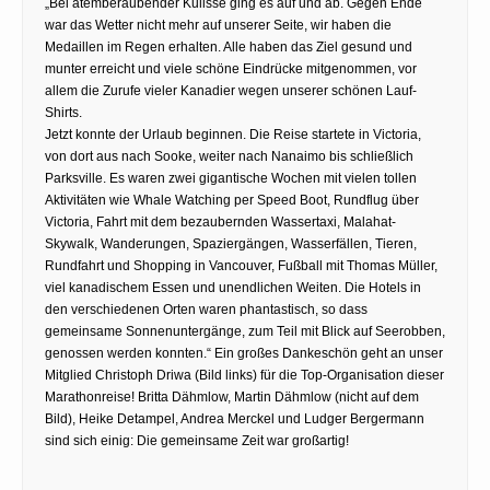
„Bei atemberaubender Kulisse ging es auf und ab. Gegen Ende
war das Wetter nicht mehr auf unserer Seite, wir haben die
Medaillen im Regen erhalten. Alle haben das Ziel gesund und
munter erreicht und viele schöne Eindrücke mitgenommen, vor
allem die Zurufe vieler Kanadier wegen unserer schönen Lauf-
Shirts.
Jetzt konnte der Urlaub beginnen. Die Reise startete in Victoria,
von dort aus nach Sooke, weiter nach Nanaimo bis schließlich
Parksville. Es waren zwei gigantische Wochen mit vielen tollen
Aktivitäten wie Whale Watching per Speed Boot, Rundflug über
Victoria, Fahrt mit dem bezaubernden Wassertaxi, Malahat-
Skywalk, Wanderungen, Spaziergängen, Wasserfällen, Tieren,
Rundfahrt und Shopping in Vancouver, Fußball mit Thomas Müller,
viel kanadischem Essen und unendlichen Weiten. Die Hotels in
den verschiedenen Orten waren phantastisch, so dass
gemeinsame Sonnenuntergänge, zum Teil mit Blick auf Seerobben,
genossen werden konnten.“ Ein großes Dankeschön geht an unser
Mitglied Christoph Driwa (Bild links) für die Top-Organisation dieser
Marathonreise! Britta Dähmlow, Martin Dähmlow (nicht auf dem
Bild), Heike Detampel, Andrea Merckel und Ludger Bergermann
sind sich einig: Die gemeinsame Zeit war großartig!