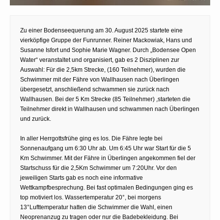
Zu einer Bodenseequerung am 30. August 2025 startete eine
vierköpfige Gruppe der Funrunner. Reiner Mackowiak, Hans und
Susanne Isfort und Sophie Marie Wagner. Durch „Bodensee Open
Water“ veranstaltet und organisiert, gab es 2 Disziplinen zur
Auswahl: Für die 2,5km Strecke, (160 Teilnehmer), wurden die
Schwimmer mit der Fähre von Wallhausen nach Überlingen
übergesetzt, anschließend schwammen sie zurück nach
Wallhausen. Bei der 5 Km Strecke (85 Teilnehmer) ,starteten die
Teilnehmer direkt in Wallhausen und schwammen nach Überlingen
und zurück.
In aller Herrgottsfrühe ging es los. Die Fähre legte bei
Sonnenaufgang um 6:30 Uhr ab. Um 6:45 Uhr war Start für die 5
Km Schwimmer. Mit der Fähre in Überlingen angekommen fiel der
Startschuss für die 2,5Km Schwimmer um 7:20Uhr. Vor den
jeweiligen Starts gab es noch eine informative
Wettkampfbesprechung. Bei fast optimalen Bedingungen ging es
top motiviert los. Wassertemperatur 20°, bei morgens
13°Lufttemperatur hatten die Schwimmer die Wahl, einen
Neoprenanzug zu tragen oder nur die Badebekleidung. Bei