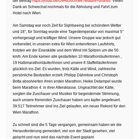
der Beitrag
https://youtu.be/D9HtUucnrw8?feature=shared
Vielen
Dank an Schwechat nochmals für die Abholung und Fahrt zum
Hotel nach Wien.
Am Samstag war noch Zeit für Sightseeing bei schönstem Wetter
und 18°, für Sonntag wurde eine Tagestemperatur von maximal 5°
vorhergesagt und kräftiger Wind. Unsere Gruppe war jedoch gut
vorbereitet, in unseren extra für Wien entworfenen Laufshirts,
trotzten wir der Eiseskälte und dem Wind mit Spitzen um die 50
km/h. Am Ende kamen alle gestarteten 10 Marathonläufer/innen ,
19 Halbmarathonläufer/innen und unsere 8 Staffelläufer/innen
glücklich ins Ziel. Es wurden, trotz Kälte und Wind, zahlreiche
persönliche Bestzeiten erzielt. Philipp Dähmlow und Christoph
Botta absolvierten ihren ersten Marathon, Heike Detampel wurde
beim Marathon 4. in ihrer Altersklasse. Ungeachtet der Kälte,
sorgten die Zuschauer und Musiker für begeisternde Stimmung,
auch unsere frierenden Zuschauer haben uns tapfer angefeuert.
39.517 Teilnehmer sind ins Ziel gelaufen, ein neuer Rekord für den
Wien Marathon.
Zu schnell sind die 5 Tage vergangen, gemeinsam haben wir die
Herausforderung gemeistert, viel von der Stadt gesehen, viel
gelacht und nun wird das nächste Event geplant.