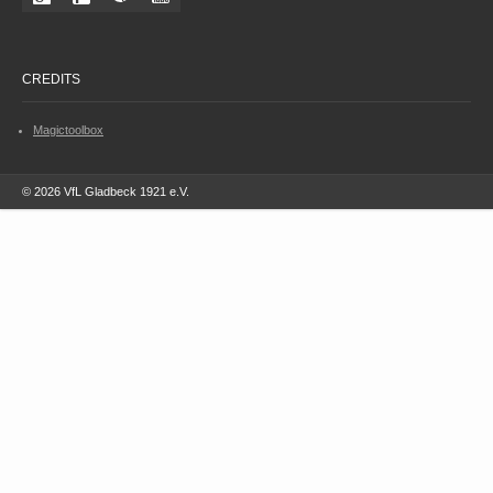
CREDITS
Magictoolbox
© 2026 VfL Gladbeck 1921 e.V.