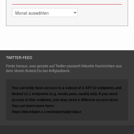
Archiv
TWITTER-FEED
Finde heraus, was gerade auf Twitter passiert! Aktuelle Nachrichten aus
dem Verein findest Du bei #vflgladbeck:
You currently have access to a subset of X API V2 endpoints and
limited v1.1 endpoints (e.g. media post, oauth) only. If you need
access to this endpoint, you may need a different access level.
You can learn more here:
https://developer.x.com/en/portal/product