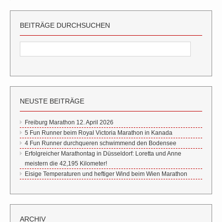
BEITRÄGE DURCHSUCHEN
NEUSTE BEITRÄGE
Freiburg Marathon 12. April 2026
5 Fun Runner beim Royal Victoria Marathon in Kanada
4 Fun Runner durchqueren schwimmend den Bodensee
Erfolgreicher Marathontag in Düsseldorf: Loretta und Anne
meistern die 42,195 Kilometer!
Eisige Temperaturen und heftiger Wind beim Wien Marathon
ARCHIV