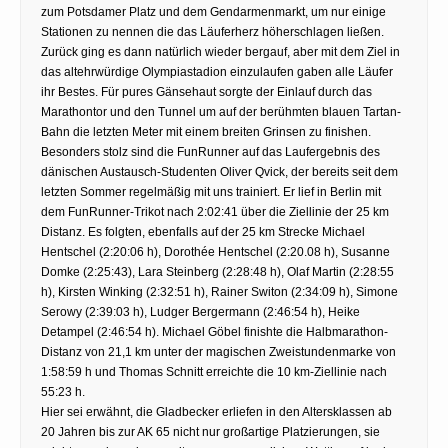
zum Potsdamer Platz und dem Gendarmenmarkt, um nur einige
Stationen zu nennen die das Läuferherz höherschlagen ließen.
Zurück ging es dann natürlich wieder bergauf, aber mit dem Ziel in
das altehrwürdige Olympiastadion einzulaufen gaben alle Läufer
ihr Bestes. Für pures Gänsehaut sorgte der Einlauf durch das
Marathontor und den Tunnel um auf der berühmten blauen Tartan-
Bahn die letzten Meter mit einem breiten Grinsen zu finishen.
Besonders stolz sind die FunRunner auf das Laufergebnis des
dänischen Austausch-Studenten Oliver Qvick, der bereits seit dem
letzten Sommer regelmäßig mit uns trainiert. Er lief in Berlin mit
dem FunRunner-Trikot nach 2:02:41 über die Ziellinie der 25 km
Distanz. Es folgten, ebenfalls auf der 25 km Strecke Michael
Hentschel (2:20:06 h), Dorothée Hentschel (2:20.08 h), Susanne
Domke (2:25:43), Lara Steinberg (2:28:48 h), Olaf Martin (2:28:55
h), Kirsten Winking (2:32:51 h), Rainer Switon (2:34:09 h), Simone
Serowy (2:39:03 h), Ludger Bergermann (2:46:54 h), Heike
Detampel (2:46:54 h). Michael Göbel finishte die Halbmarathon-
Distanz von 21,1 km unter der magischen Zweistundenmarke von
1:58:59 h und Thomas Schnitt erreichte die 10 km-Ziellinie nach
55:23 h.
Hier sei erwähnt, die Gladbecker erliefen in den Altersklassen ab
20 Jahren bis zur AK 65 nicht nur großartige Platzierungen, sie