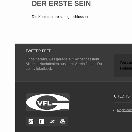
DER ERSTE SEIN
Die Kommentare sind geschlossen.
TWITTER-FEED
Finde heraus, was gerade auf Twitter passiert!
You cur
Aktuelle Nachrichten aus dem Verein findest Du
endpoin
bei #vflgladbeck:
CREDITS
Magictool