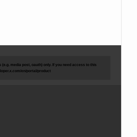
(e.g. media post, oauth) only. If you need access to this
eloper.x.com/en/portal/product