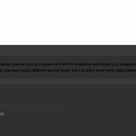
rently have access to a subset of X API V2 endpoints and limited v1.1 endpoints 
t, you may need a different access level. You can learn more here: https://dev
box