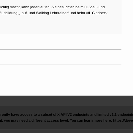
chtig macht, kann jeder laufen. Sie besuchten beim Fußball- und
Ausbildung „Lauf- und Walking Lehrtrainer“ und beim VfL Gladbeck
rently have access to a subset of X API V2 endpoints and limited v1.1 endpoints 
t, you may need a different access level. You can learn more here: https://dev