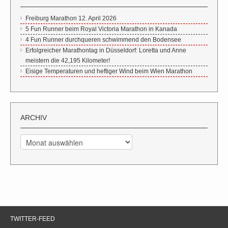
Freiburg Marathon 12. April 2026
5 Fun Runner beim Royal Victoria Marathon in Kanada
4 Fun Runner durchqueren schwimmend den Bodensee
Erfolgreicher Marathontag in Düsseldorf: Loretta und Anne
meistern die 42,195 Kilometer!
Eisige Temperaturen und heftiger Wind beim Wien Marathon
ARCHIV
Archiv
TWITTER-FEED