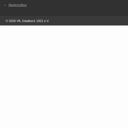
Magictoolbox
© 2026 VfL Gladbeck 1921 e.V.