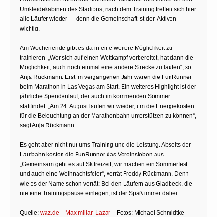
Umkleidekabinen des Stadions, nach dem Training treffen sich hier
alle Läufer wieder — denn die Gemeinschaft ist den Aktiven
wichtig.
Am Wochenende gibt es dann eine weitere Möglichkeit zu
trainieren. „Wer sich auf einen Wettkampf vorbereitet, hat dann die
Möglichkeit, auch noch einmal eine andere Strecke zu laufen“, so
Anja Rückmann. Erst im vergangenen Jahr waren die FunRunner
beim Marathon in Las Vegas am Start. Ein weiteres Highlight ist der
jährliche Spendenlauf, der auch im kommenden Sommer
stattfindet. „Am 24. August laufen wir wieder, um die Energiekosten
für die Beleuchtung an der Marathonbahn unterstützen zu können“,
sagt Anja Rückmann.
Es geht aber nicht nur ums Training und die Leistung. Abseits der
Laufbahn kosten die FunRunner das Vereinsleben aus.
„Gemeinsam geht es auf Skifreizeit, wir machen ein Sommerfest
und auch eine Weihnachtsfeier“, verrät Freddy Rückmann. Denn
wie es der Name schon verrät: Bei den Läufern aus Gladbeck, die
nie eine Trainingspause einlegen, ist der Spaß immer dabei.
Quelle:
waz.de – Maximilian Lazar
– Fotos: Michael Schmidtke