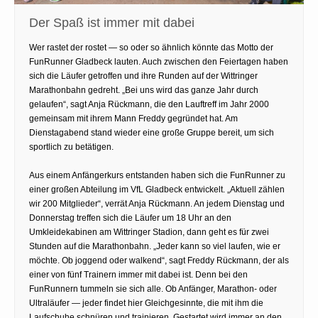
Der Spaß ist immer mit dabei
Wer rastet der rostet — so oder so ähnlich könnte das Motto der
FunRunner Gladbeck lauten. Auch zwischen den Feiertagen haben
sich die Läufer getroffen und ihre Runden auf der Wittringer
Marathonbahn gedreht. „Bei uns wird das ganze Jahr durch
gelaufen“, sagt Anja Rückmann, die den Lauftreff im Jahr 2000
gemeinsam mit ihrem Mann Freddy gegründet hat. Am
Dienstagabend stand wieder eine große Gruppe bereit, um sich
sportlich zu betätigen.
Aus einem Anfängerkurs entstanden haben sich die FunRunner zu
einer großen Abteilung im VfL Gladbeck entwickelt. „Aktuell zählen
wir 200 Mitglieder“, verrät Anja Rückmann. An jedem Dienstag und
Donnerstag treffen sich die Läufer um 18 Uhr an den
Umkleidekabinen am Wittringer Stadion, dann geht es für zwei
Stunden auf die Marathonbahn. „Jeder kann so viel laufen, wie er
möchte. Ob joggend oder walkend“, sagt Freddy Rückmann, der als
einer von fünf Trainern immer mit dabei ist. Denn bei den
FunRunnern tummeln sie sich alle. Ob Anfänger, Marathon- oder
Ultraläufer — jeder findet hier Gleichgesinnte, die mit ihm die
Laufschuhe schnüren und trainieren. Gestartet wird immer an den