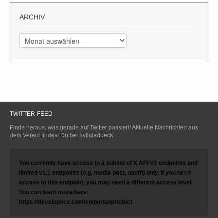
ARCHIV
Archiv
TWITTER-FEED
Finde heraus, was gerade auf Twitter passiert! Aktuelle Nachrichten aus
dem Verein findest Du bei #vflgladbeck:
You currently have access to a subset of X API V2 endpoints and
limited v1.1 endpoints (e.g. media post, oauth) only. If you need
access to this endpoint, you may need a different access level.
You can learn more here:
https://developer.x.com/en/portal/product