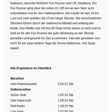
Nationen, darunter fünfzehn Fun Runner vom VfL Gladbeck. Ein
Fun Runner ging über die vollen 42,195 km an den Start, acht
entschieden sich für den Halbmarathon, vier Läufer für den 10 km
Lauf und zwei walkten die 10 km lange Strecke. Die verschiedenen
Strecken führen durch die malerische Altstadt und entlang der
Küste. Das Wetter war mit fast 30 Grad schon etwas zu heiß und so
hieß es für alle Fun Runner die gute Stimmung an der Strecke
genießen und gesund ins Ziel zu kommen. Fast alle genießen nun
noch für ein paar weitere Tage die Sonne Mallorcas. Viel Spaß
dabei!
Alle Ergebnisse im Überblick
Marathon
Axel Podschwadek
4:55:22 Std.
Halbmarathon
Achim Geib
1:55:14 Std.
Udo Haberzeth
1:58:24 Std.
Ralf Krella
1:58:25 Std.
Lisa Geib
2:02:06 Std.