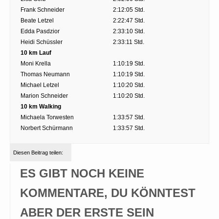
Frank Schneider
2:12:05 Std.
Beate Letzel
2:22:47 Std.
Edda Pasdzior
2:33:10 Std.
Heidi Schüssler
2:33:11 Std.
10 km Lauf
Moni Krella
1:10:19 Std.
Thomas Neumann
1:10:19 Std.
Michael Letzel
1:10:20 Std.
Marion Schneider
1:10:20 Std.
10 km Walking
Michaela Torwesten
1:33:57 Std.
Norbert Schürmann
1:33:57 Std.
Diesen Beitrag teilen:
ES GIBT NOCH KEINE
KOMMENTARE, DU KÖNNTEST
ABER DER ERSTE SEIN