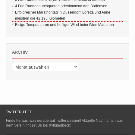
4 Fun Runner durchqueren schwimmend den Bodensee
Erfolgreicher Marathontag in Düsseldorf: Loretta und Anne
meistern die 42,195 Kilometer!
Eisige Temperaturen und heftiger Wind beim Wien Marathon
ARCHIV
Archiv
TWITTER-FEED
Finde heraus, was gerade auf Twitter passiert! Aktuelle Nachrichten aus
dem Verein findest Du bei #vflgladbeck: