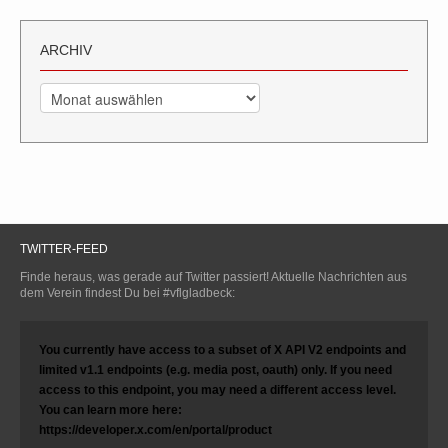
ARCHIV
Archiv
TWITTER-FEED
Finde heraus, was gerade auf Twitter passiert! Aktuelle Nachrichten aus
dem Verein findest Du bei #vflgladbeck:
You currently have access to a subset of X API V2 endpoints and
limited v1.1 endpoints (e.g. media post, oauth) only. If you need
access to this endpoint, you may need a different access level.
You can learn more here:
https://developer.x.com/en/portal/product