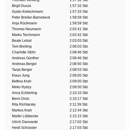
Birgit Dusza
1:57:32 Std.
Guido Kretschmann
1:57:33 Std.
Peter Breßer-Barnebeck
1:58:58 Std.
Anja Rückmann
1:58:59 Std.
Thomas Neumann
2:02:41 Std.
Marko Teichmann
2:02:42 Std.
Beate Letzel
2:03:03 Std.
Tom Breiling
2:06:03 Std.
Charlotte Stöhr
2:08:46 Std.
Andreas Günther
2:08:46 Std.
Andreas Berger
2:08:50 Std.
Tanja Berger
2:08:53 Std.
Klaus Jung
2:09:05 Std.
Bettina Krah
2:09:05 Std.
Mirko Rydzy
2:09:50 Std.
Anna Echterling
2:10:10 Std.
Berni Drolc
2:10:17 Std.
Rita Richtarsky
2:11:39 Std.
Markus Krah
2:12:44 Std.
Martin Löbbecke
2:15:15 Std.
Ulrich Danowski
2:17:02 Std.
Heidi Schüssler
2:17:03 Std.