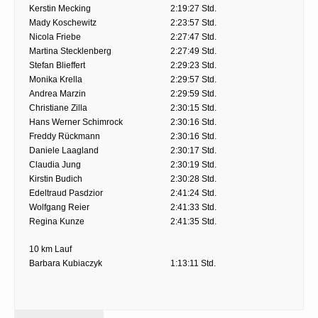
Kerstin Mecking
2:19:27 Std.
Mady Koschewitz
2:23:57 Std.
Nicola Friebe
2:27:47 Std.
Martina Stecklenberg
2:27:49 Std.
Stefan Blieffert
2:29:23 Std.
Monika Krella
2:29:57 Std.
Andrea Marzin
2:29:59 Std.
Christiane Zilla
2:30:15 Std.
Hans Werner Schimrock
2:30:16 Std.
Freddy Rückmann
2:30:16 Std.
Daniele Laagland
2:30:17 Std.
Claudia Jung
2:30:19 Std.
Kirstin Budich
2:30:28 Std.
Edeltraud Pasdzior
2:41:24 Std.
Wolfgang Reier
2:41:33 Std.
Regina Kunze
2:41:35 Std.
10 km Lauf
Barbara Kubiaczyk
1:13:11 Std.