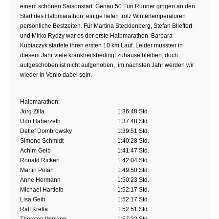
einem schönen Saisonstart. Genau 50 Fun Runner gingen an den
Start des Halbmarathon, einige liefen trotz Wintertemperaturen
persönliche Bestzeiten. Für Martina Stecklenberg, Stefan Blieffert
und Mirko Rydzy war es der erste Halbmarathon. Barbara
Kubiaczyk startete ihren ersten 10 km Lauf. Leider mussten in
diesem Jahr viele krankheitsbedingt zuhause bleiben, doch
aufgeschoben ist nicht aufgehoben, im nächsten Jahr werden wir
wieder in Venlo dabei sein.
Halbmarathon:
Jörg Zilla
1:36:48 Std.
Udo Haberzeth
1:37:48 Std.
Detlef Dombrowsky
1:39:51 Std.
Simone Schmidt
1:40:28 Std.
Achim Geib
1:41:47 Std.
Ronald Rickert
1:42:04 Std.
Martin Polan
1:49:50 Std.
Anne Hermann
1:50:23 Std.
Michael Hartleib
1:52:17 Std.
Lisa Geib
1:52:17 Std.
Ralf Krella
1:52:51 Std.
Thorsten Winking
1:57:32 Std.