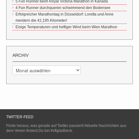
5 Fun Runner beim Royal Victoria Marathon in Kanada
4 Fun Runner durchqueren schwimmend den Bodensee
Erfolgreicher Marathontag in Düsseldorf: Loretta und Anne
meistern die 42,195 Kilometer!
Eisige Temperaturen und heftiger Wind beim Wien Marathon
ARCHIV
Archiv
TWITTER-FEED
Finde heraus, was gerade auf Twitter passiert! Aktuelle Nachrichten aus
dem Verein findest Du bei #vflgladbeck: