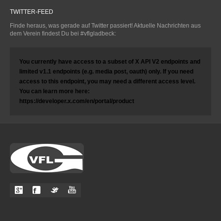
TWITTER-FEED
Finde heraus, was gerade auf Twitter passiert! Aktuelle Nachrichten aus
dem Verein findest Du bei #vflgladbeck:
You currently have access to a subset of X API V2 endpoints and
limited v1.1 endpoints (e.g. media post, oauth) only. If you need
access to this endpoint, you may need a different access level.
You can learn more here:
https://developer.x.com/en/portal/product