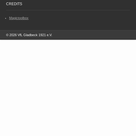
CREDITS
Magictoolbox
© 2026 VfL Gladbeck 1921 e.V.