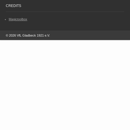
CREDITS
Magictoolbox
© 2026 VfL Gladbeck 1921 e.V.