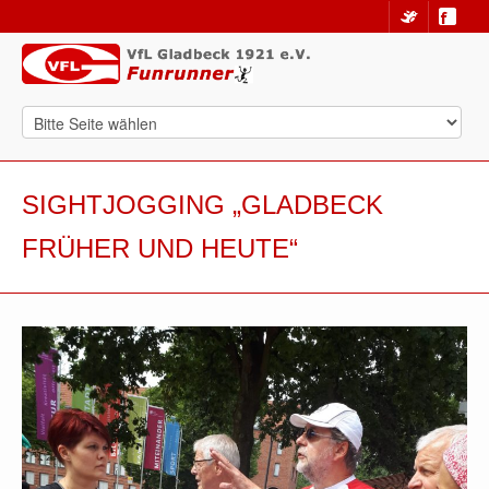
SIGHTJOGGING „GLADBECK
FRÜHER UND HEUTE“