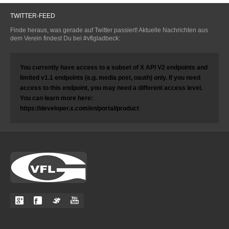
TWITTER-FEED
Finde heraus, was gerade auf Twitter passiert! Aktuelle Nachrichten aus
dem Verein findest Du bei #vflgladbeck:
You currently have access to a subset of X API V2 endpoints and
limited v1.1 endpoints (e.g. media post, oauth) only. If you need
access to this endpoint, you may need a different access level.
You can learn more here:
https://developer.x.com/en/portal/product