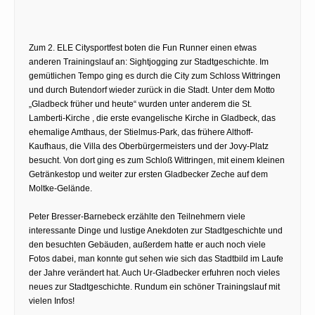
Zum 2. ELE Citysportfest boten die Fun Runner einen etwas
anderen Trainingslauf an: Sightjogging zur Stadtgeschichte. Im
gemütlichen Tempo ging es durch die City zum Schloss Wittringen
und durch Butendorf wieder zurück in die Stadt. Unter dem Motto
„Gladbeck früher und heute“ wurden unter anderem die St.
Lamberti-Kirche , die erste evangelische Kirche in Gladbeck, das
ehemalige Amthaus, der Stielmus-Park, das frühere Althoff-
Kaufhaus, die Villa des Oberbürgermeisters und der Jovy-Platz
besucht. Von dort ging es zum Schloß Wittringen, mit einem kleinen
Getränkestop und weiter zur ersten Gladbecker Zeche auf dem
Moltke-Gelände.
Peter Bresser-Barnebeck erzählte den Teilnehmern viele
interessante Dinge und lustige Anekdoten zur Stadtgeschichte und
den besuchten Gebäuden, außerdem hatte er auch noch viele
Fotos dabei, man konnte gut sehen wie sich das Stadtbild im Laufe
der Jahre verändert hat. Auch Ur-Gladbecker erfuhren noch vieles
neues zur Stadtgeschichte. Rundum ein schöner Trainingslauf mit
vielen Infos!