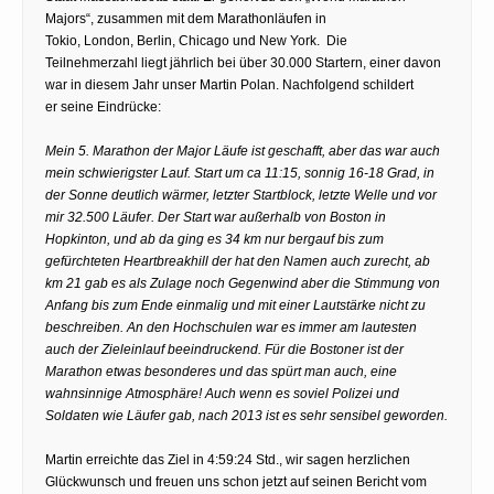
Majors“, zusammen mit dem Marathonläufen in
Tokio, London, Berlin, Chicago und New York. Die
Teilnehmerzahl liegt jährlich bei über 30.000 Startern, einer davon
war in diesem Jahr unser Martin Polan. Nachfolgend schildert
er seine Eindrücke:
Mein 5. Marathon der Major Läufe ist geschafft, aber das war auch
mein schwierigster Lauf. Start um ca 11:15, sonnig 16-18 Grad, in
der Sonne deutlich wärmer, letzter Startblock, letzte Welle und vor
mir 32.500 Läufer. Der Start war außerhalb von Boston in
Hopkinton, und ab da ging es 34 km nur bergauf bis zum
gefürchteten Heartbreakhill der hat den Namen auch zurecht, ab
km 21 gab es als Zulage noch Gegenwind aber die Stimmung von
Anfang bis zum Ende einmalig und mit einer Lautstärke nicht zu
beschreiben. An den Hochschulen war es immer am lautesten
auch der Zieleinlauf beeindruckend. Für die Bostoner ist der
Marathon etwas besonderes und das spürt man auch, eine
wahnsinnige Atmosphäre! Auch wenn es soviel Polizei und
Soldaten wie Läufer gab, nach 2013 ist es sehr sensibel geworden.
Martin erreichte das Ziel in 4:59:24 Std., wir sagen herzlichen
Glückwunsch und freuen uns schon jetzt auf seinen Bericht vom