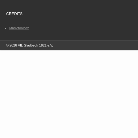
CREDITS
Magictoolbox
© 2026 VfL Gladbeck 1921 e.V.